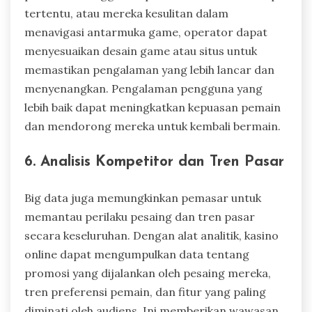
tertentu, atau mereka kesulitan dalam
menavigasi antarmuka game, operator dapat
menyesuaikan desain game atau situs untuk
memastikan pengalaman yang lebih lancar dan
menyenangkan. Pengalaman pengguna yang
lebih baik dapat meningkatkan kepuasan pemain
dan mendorong mereka untuk kembali bermain.
6. Analisis Kompetitor dan Tren Pasar
Big data juga memungkinkan pemasar untuk
memantau perilaku pesaing dan tren pasar
secara keseluruhan. Dengan alat analitik, kasino
online dapat mengumpulkan data tentang
promosi yang dijalankan oleh pesaing mereka,
tren preferensi pemain, dan fitur yang paling
diminati oleh audiens. Ini memberikan wawasan