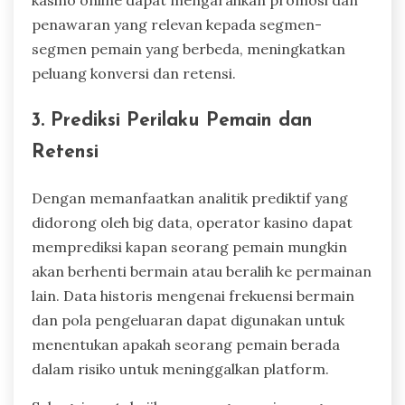
penawaran yang relevan kepada segmen-
segmen pemain yang berbeda, meningkatkan
peluang konversi dan retensi.
3. Prediksi Perilaku Pemain dan
Retensi
Dengan memanfaatkan analitik prediktif yang
didorong oleh big data, operator kasino dapat
memprediksi kapan seorang pemain mungkin
akan berhenti bermain atau beralih ke permainan
lain. Data historis mengenai frekuensi bermain
dan pola pengeluaran dapat digunakan untuk
menentukan apakah seorang pemain berada
dalam risiko untuk meninggalkan platform.