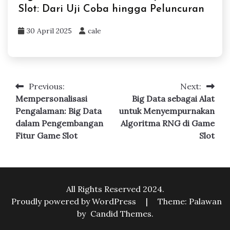
Slot: Dari Uji Coba hingga Peluncuran
30 April 2025
cale
Previous:
Next:
Navigasi
Mempersonalisasi
Big Data sebagai Alat
pos
Pengalaman: Big Data
untuk Menyempurnakan
dalam Pengembangan
Algoritma RNG di Game
Fitur Game Slot
Slot
All Rights Reserved 2024.
Proudly powered by WordPress
|
Theme: Palawan
by
Candid Themes
.