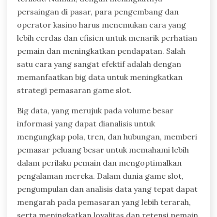
persaingan di pasar, para pengembang dan
operator kasino harus menemukan cara yang
lebih cerdas dan efisien untuk menarik perhatian
pemain dan meningkatkan pendapatan. Salah
satu cara yang sangat efektif adalah dengan
memanfaatkan big data untuk meningkatkan
strategi pemasaran game slot.
Big data, yang merujuk pada volume besar
informasi yang dapat dianalisis untuk
mengungkap pola, tren, dan hubungan, memberi
pemasar peluang besar untuk memahami lebih
dalam perilaku pemain dan mengoptimalkan
pengalaman mereka. Dalam dunia game slot,
pengumpulan dan analisis data yang tepat dapat
mengarah pada pemasaran yang lebih terarah,
serta meningkatkan loyalitas dan retensi pemain.