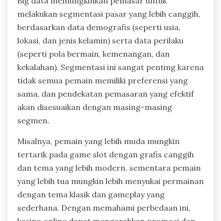
Big data memungkinkan pemasar untuk
melakukan segmentasi pasar yang lebih canggih,
berdasarkan data demografis (seperti usia,
lokasi, dan jenis kelamin) serta data perilaku
(seperti pola bermain, kemenangan, dan
kekalahan). Segmentasi ini sangat penting karena
tidak semua pemain memiliki preferensi yang
sama, dan pendekatan pemasaran yang efektif
akan disesuaikan dengan masing-masing
segmen.
Misalnya, pemain yang lebih muda mungkin
tertarik pada game slot dengan grafis canggih
dan tema yang lebih modern, sementara pemain
yang lebih tua mungkin lebih menyukai permainan
dengan tema klasik dan gameplay yang
sederhana. Dengan memahami perbedaan ini,
kasino online dapat mengarahkan promosi dan