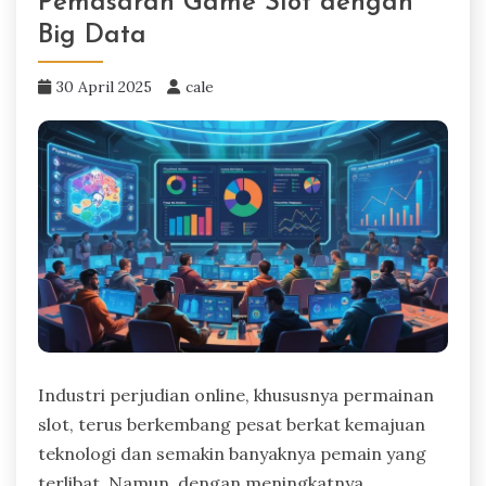
Pemasaran Game Slot dengan
Big Data
30 April 2025
cale
Industri perjudian online, khususnya permainan
slot, terus berkembang pesat berkat kemajuan
teknologi dan semakin banyaknya pemain yang
terlibat. Namun, dengan meningkatnya