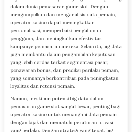
dalam dunia pemasaran game slot. Dengan
mengumpulkan dan menganalisis data pemain,
operator kasino dapat meningkatkan
personalisasi, memperbaiki pengalaman
pengguna, dan meningkatkan efektivitas
kampanye pemasaran mereka. Selain itu, big data
juga membantu dalam pengambilan keputusan
yang lebih cerdas terkait segmentasi pasar,
penawaran bonus, dan prediksi perilaku pemain,
yang semuanya berkontribusi pada peningkatan
loyalitas dan retensi pemain.
Namun, meskipun potensi big data dalam
pemasaran game slot sangat besar, penting bagi
operator kasino untuk menangani data pemain
dengan bijak dan mematuhi peraturan privasi
yang berlaku. Dengan strategi yang tepat, big