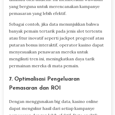
yang berguna untuk merencanakan kampanye
pemasaran yang lebih efektif.
Sebagai contoh, jika data menunjukkan bahwa
banyak pemain tertarik pada jenis slot tertentu
atau fitur inovatif seperti jackpot progresif atau
putaran bonus interaktif, operator kasino dapat
menyesuaikan penawaran mereka untuk
mengikuti tren ini, meningkatkan daya tarik
permainan mereka di mata pemain.
7. Optimalisasi Pengeluaran
Pemasaran dan ROI
Dengan menggunakan big data, kasino online
dapat mengukur hasil dari setiap kampanye