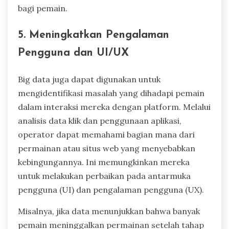
bagi pemain.
5. Meningkatkan Pengalaman
Pengguna dan UI/UX
Big data juga dapat digunakan untuk
mengidentifikasi masalah yang dihadapi pemain
dalam interaksi mereka dengan platform. Melalui
analisis data klik dan penggunaan aplikasi,
operator dapat memahami bagian mana dari
permainan atau situs web yang menyebabkan
kebingungannya. Ini memungkinkan mereka
untuk melakukan perbaikan pada antarmuka
pengguna (UI) dan pengalaman pengguna (UX).
Misalnya, jika data menunjukkan bahwa banyak
pemain meninggalkan permainan setelah tahap