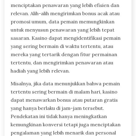
menciptakan penawaran yang lebih efisien dan
relevan. Alih-alih mengirimkan bonus acak atau
promosi umum, data pemain memungkinkan
untuk menyusun penawaran yang lebih tepat
sasaran. Kasino dapat mengidentifikasi pemain
yang sering bermain di waktu tertentu, atau
mereka yang tertarik dengan fitur permainan
tertentu, dan mengirimkan penawaran atau
hadiah yang lebih relevan.
Misalnya, jika data menunjukkan bahwa pemain
tertentu sering bermain di malam hari, kasino
dapat menawarkan bonus atau putaran gratis
yang hanya berlaku di jam-jam tersebut.
Pendekatan ini tidak hanya meningkatkan
kemungkinan konversi tetapi juga menciptakan
pengalaman yang lebih menarik dan personal