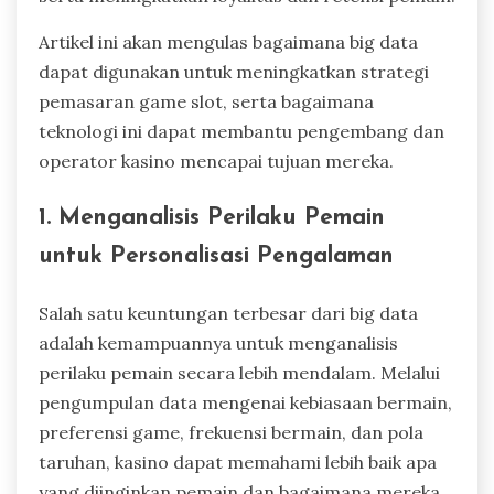
Artikel ini akan mengulas bagaimana big data
dapat digunakan untuk meningkatkan strategi
pemasaran game slot, serta bagaimana
teknologi ini dapat membantu pengembang dan
operator kasino mencapai tujuan mereka.
1. Menganalisis Perilaku Pemain
untuk Personalisasi Pengalaman
Salah satu keuntungan terbesar dari big data
adalah kemampuannya untuk menganalisis
perilaku pemain secara lebih mendalam. Melalui
pengumpulan data mengenai kebiasaan bermain,
preferensi game, frekuensi bermain, dan pola
taruhan, kasino dapat memahami lebih baik apa
yang diinginkan pemain dan bagaimana mereka