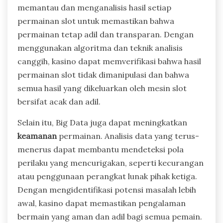
memantau dan menganalisis hasil setiap
permainan slot untuk memastikan bahwa
permainan tetap adil dan transparan. Dengan
menggunakan algoritma dan teknik analisis
canggih, kasino dapat memverifikasi bahwa hasil
permainan slot tidak dimanipulasi dan bahwa
semua hasil yang dikeluarkan oleh mesin slot
bersifat acak dan adil.
Selain itu, Big Data juga dapat meningkatkan
keamanan
permainan. Analisis data yang terus-
menerus dapat membantu mendeteksi pola
perilaku yang mencurigakan, seperti kecurangan
atau penggunaan perangkat lunak pihak ketiga.
Dengan mengidentifikasi potensi masalah lebih
awal, kasino dapat memastikan pengalaman
bermain yang aman dan adil bagi semua pemain.