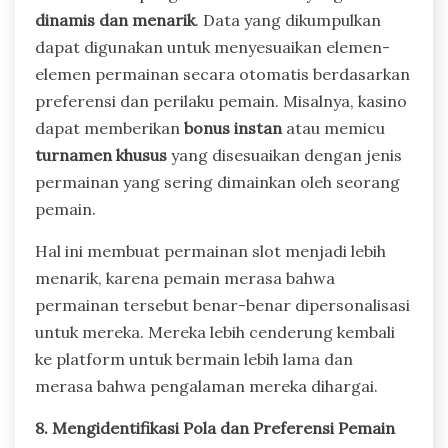
dinamis dan menarik
. Data yang dikumpulkan
dapat digunakan untuk menyesuaikan elemen-
elemen permainan secara otomatis berdasarkan
preferensi dan perilaku pemain. Misalnya, kasino
dapat memberikan
bonus instan
atau memicu
turnamen khusus
yang disesuaikan dengan jenis
permainan yang sering dimainkan oleh seorang
pemain.
Hal ini membuat permainan slot menjadi lebih
menarik, karena pemain merasa bahwa
permainan tersebut benar-benar dipersonalisasi
untuk mereka. Mereka lebih cenderung kembali
ke platform untuk bermain lebih lama dan
merasa bahwa pengalaman mereka dihargai.
8. Mengidentifikasi Pola dan Preferensi Pemain