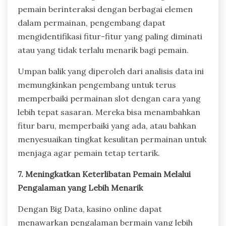
pemain berinteraksi dengan berbagai elemen
dalam permainan, pengembang dapat
mengidentifikasi fitur-fitur yang paling diminati
atau yang tidak terlalu menarik bagi pemain.
Umpan balik yang diperoleh dari analisis data ini
memungkinkan pengembang untuk terus
memperbaiki permainan slot dengan cara yang
lebih tepat sasaran. Mereka bisa menambahkan
fitur baru, memperbaiki yang ada, atau bahkan
menyesuaikan tingkat kesulitan permainan untuk
menjaga agar pemain tetap tertarik.
7. Meningkatkan Keterlibatan Pemain Melalui
Pengalaman yang Lebih Menarik
Dengan Big Data, kasino online dapat
menawarkan pengalaman bermain yang lebih