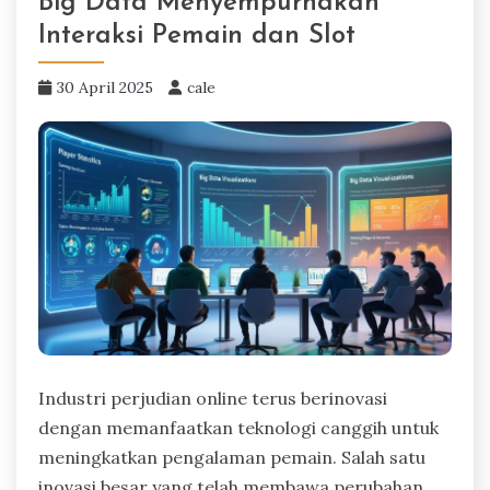
Big Data Menyempurnakan
Interaksi Pemain dan Slot
30 April 2025
cale
Industri perjudian online terus berinovasi
dengan memanfaatkan teknologi canggih untuk
meningkatkan pengalaman pemain. Salah satu
inovasi besar yang telah membawa perubahan