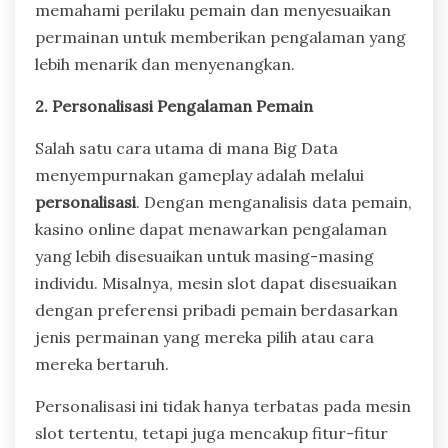
memahami perilaku pemain dan menyesuaikan
permainan untuk memberikan pengalaman yang
lebih menarik dan menyenangkan.
2. Personalisasi Pengalaman Pemain
Salah satu cara utama di mana Big Data
menyempurnakan gameplay adalah melalui
personalisasi
. Dengan menganalisis data pemain,
kasino online dapat menawarkan pengalaman
yang lebih disesuaikan untuk masing-masing
individu. Misalnya, mesin slot dapat disesuaikan
dengan preferensi pribadi pemain berdasarkan
jenis permainan yang mereka pilih atau cara
mereka bertaruh.
Personalisasi ini tidak hanya terbatas pada mesin
slot tertentu, tetapi juga mencakup fitur-fitur