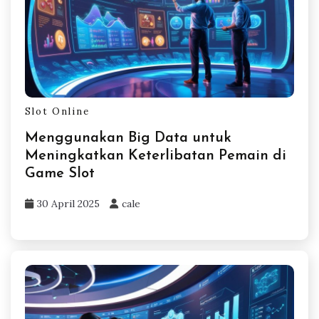
Slot Online
Menggunakan Big Data untuk
Meningkatkan Keterlibatan Pemain di
Game Slot
30 April 2025
cale