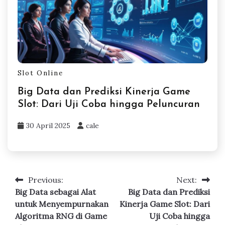
Slot Online
Big Data dan Prediksi Kinerja Game
Slot: Dari Uji Coba hingga Peluncuran
30 April 2025
cale
Previous:
Next:
Navigasi
Big Data sebagai Alat
Big Data dan Prediksi
pos
untuk Menyempurnakan
Kinerja Game Slot: Dari
Algoritma RNG di Game
Uji Coba hingga