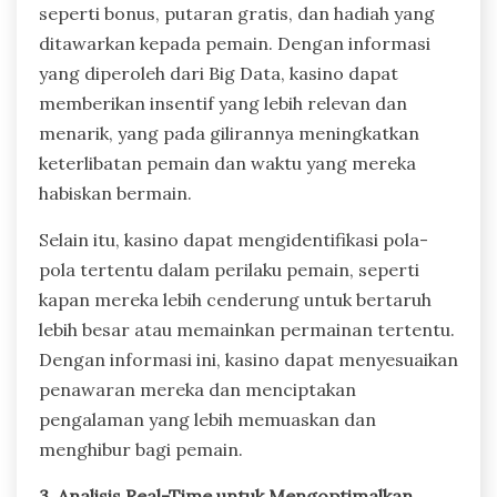
seperti bonus, putaran gratis, dan hadiah yang
ditawarkan kepada pemain. Dengan informasi
yang diperoleh dari Big Data, kasino dapat
memberikan insentif yang lebih relevan dan
menarik, yang pada gilirannya meningkatkan
keterlibatan pemain dan waktu yang mereka
habiskan bermain.
Selain itu, kasino dapat mengidentifikasi pola-
pola tertentu dalam perilaku pemain, seperti
kapan mereka lebih cenderung untuk bertaruh
lebih besar atau memainkan permainan tertentu.
Dengan informasi ini, kasino dapat menyesuaikan
penawaran mereka dan menciptakan
pengalaman yang lebih memuaskan dan
menghibur bagi pemain.
3. Analisis Real-Time untuk Mengoptimalkan