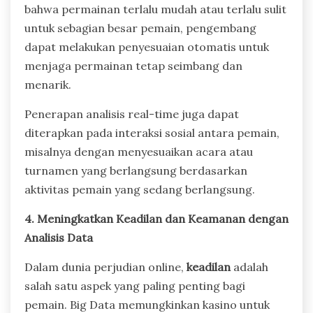
bahwa permainan terlalu mudah atau terlalu sulit
untuk sebagian besar pemain, pengembang
dapat melakukan penyesuaian otomatis untuk
menjaga permainan tetap seimbang dan
menarik.
Penerapan analisis real-time juga dapat
diterapkan pada interaksi sosial antara pemain,
misalnya dengan menyesuaikan acara atau
turnamen yang berlangsung berdasarkan
aktivitas pemain yang sedang berlangsung.
4. Meningkatkan Keadilan dan Keamanan dengan
Analisis Data
Dalam dunia perjudian online,
keadilan
adalah
salah satu aspek yang paling penting bagi
pemain. Big Data memungkinkan kasino untuk