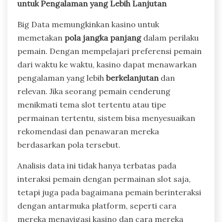
untuk Pengalaman yang Lebih Lanjutan
Big Data memungkinkan kasino untuk
memetakan
pola jangka panjang
dalam perilaku
pemain. Dengan mempelajari preferensi pemain
dari waktu ke waktu, kasino dapat menawarkan
pengalaman yang lebih
berkelanjutan
dan
relevan. Jika seorang pemain cenderung
menikmati tema slot tertentu atau tipe
permainan tertentu, sistem bisa menyesuaikan
rekomendasi dan penawaran mereka
berdasarkan pola tersebut.
Analisis data ini tidak hanya terbatas pada
interaksi pemain dengan permainan slot saja,
tetapi juga pada bagaimana pemain berinteraksi
dengan antarmuka platform, seperti cara
mereka menavigasi kasino dan cara mereka