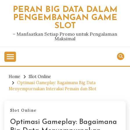
Skip
PERAN BIG DATA DALAM
to
PENGEMBANGAN GAME
content
SLOT
– Manfaatkan Setiap Promo untuk Pengalaman
Maksimal
Home
Slot Online
Optimasi Gameplay: Bagaimana Big Data
Menyempurnakan Interaksi Pemain dan Slot
Slot Online
Optimasi Gameplay: Bagaimana