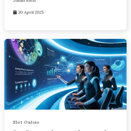
Salah satu
30 April 2025
Slot Online