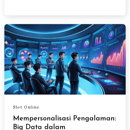
Slot Online
Mempersonalisasi Pengalaman:
Big Data dalam