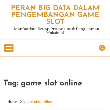
Skip
PERAN BIG DATA DALAM
to
PENGEMBANGAN GAME
content
SLOT
– Manfaatkan Setiap Promo untuk Pengalaman
Maksimal
Tag:
game slot online
Home
game slot online