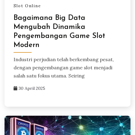
Slot Online
Bagaimana Big Data
Mengubah Dinamika
Pengembangan Game Slot
Modern
Industri perjudian telah berkembang pesat,
dengan pengembangan game slot menjadi
salah satu fokus utama. Seiring
30 April 2025