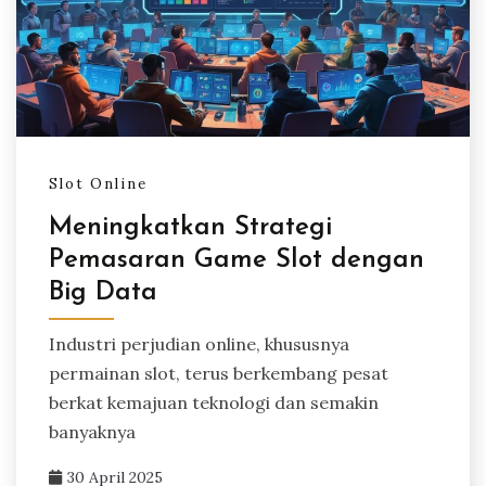
Slot Online
Meningkatkan Strategi
Pemasaran Game Slot dengan
Big Data
Industri perjudian online, khususnya
permainan slot, terus berkembang pesat
berkat kemajuan teknologi dan semakin
banyaknya
30 April 2025