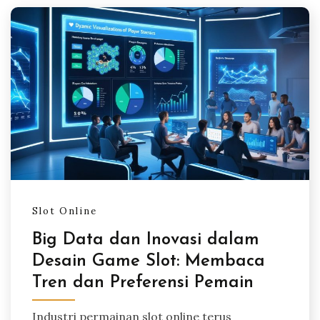
Slot Online
Big Data dan Inovasi dalam
Desain Game Slot: Membaca
Tren dan Preferensi Pemain
Industri permainan slot online terus