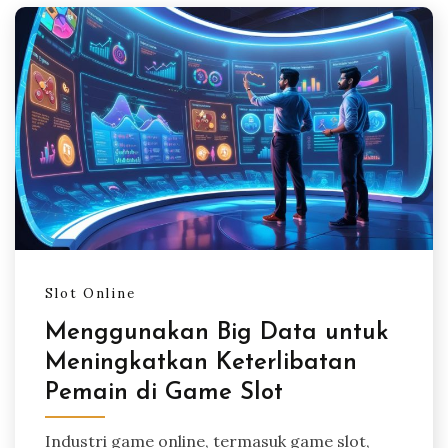
Slot Online
Menggunakan Big Data untuk
Meningkatkan Keterlibatan
Pemain di Game Slot
Industri game online, termasuk game slot,