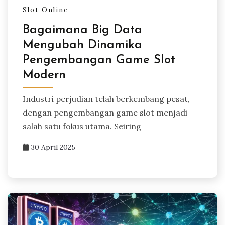
Slot Online
Bagaimana Big Data
Mengubah Dinamika
Pengembangan Game Slot
Modern
Industri perjudian telah berkembang pesat,
dengan pengembangan game slot menjadi
salah satu fokus utama. Seiring
30 April 2025