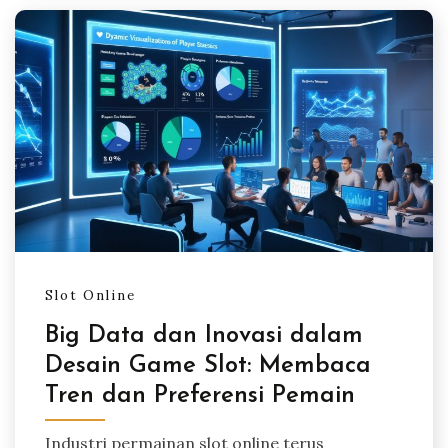
Slot Online
Big Data dan Inovasi dalam
Desain Game Slot: Membaca
Tren dan Preferensi Pemain
Industri permainan slot online terus