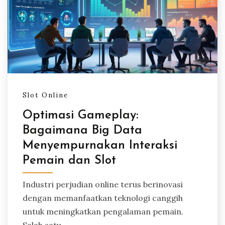
Slot Online
Optimasi Gameplay:
Bagaimana Big Data
Menyempurnakan Interaksi
Pemain dan Slot
Industri perjudian online terus berinovasi
dengan memanfaatkan teknologi canggih
untuk meningkatkan pengalaman pemain.