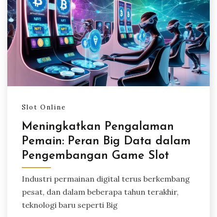
Slot Online
Meningkatkan Pengalaman
Pemain: Peran Big Data dalam
Pengembangan Game Slot
Industri permainan digital terus berkembang
pesat, dan dalam beberapa tahun terakhir,
teknologi baru seperti Big