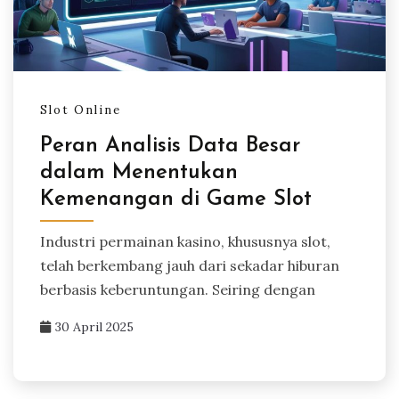
Slot Online
Peran Analisis Data Besar
dalam Menentukan
Kemenangan di Game Slot
Industri permainan kasino, khususnya slot,
telah berkembang jauh dari sekadar hiburan
berbasis keberuntungan. Seiring dengan
30 April 2025