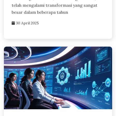
telah mengalami transformasi yang sangat
besar dalam beberapa tahun
30 April 2025